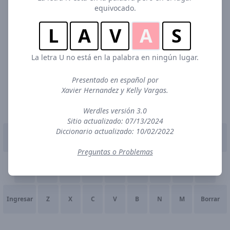
equivocado.
L
A
V
A
S
La letra U no está en la palabra en ningún lugar.
Presentado en español por
Xavier Hernandez y Kelly Vargas.
Werdles versión 3.0
Sitio actualizado: 07/13/2024
Diccionario actualizado: 10/02/2022
Q
W
E
R
T
Y
U
I
O
P
Preguntas o Problemas
A
S
D
F
G
H
J
K
L
Ingresar
Z
X
C
V
B
N
M
Borrar