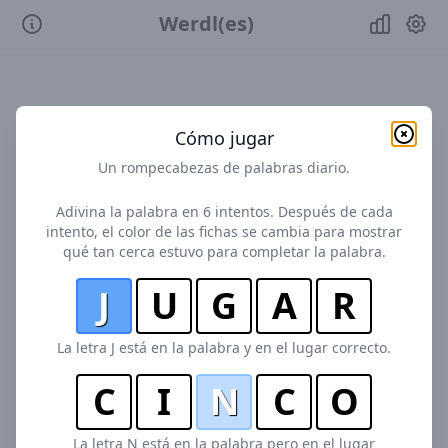
Werdl(es)
Cómo jugar
Un rompecabezas de palabras diario.
Adivina la palabra en 6 intentos. Después de cada
intento, el color de las fichas se cambia para mostrar
qué tan cerca estuvo para completar la palabra.
J
U
G
A
R
La letra J está en la palabra y en el lugar correcto.
C
I
N
C
O
La letra N está en la palabra pero en el lugar